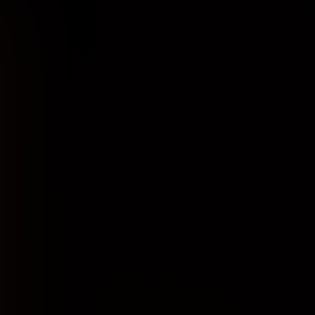
an Terbaik 🔥 Main Sekarang & Nikmati Pengalaman Tanpa Batas!
Table Games