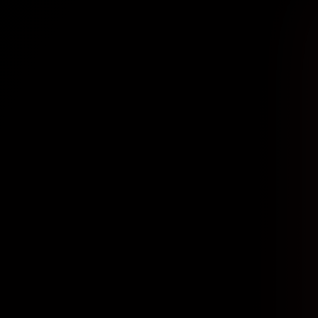
🎮 Selamat Datang di NARAGAMING ! Rasak