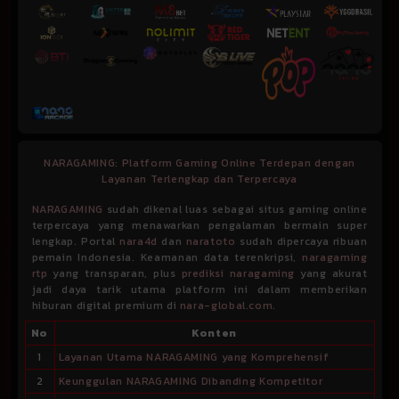
NARAGAMING: Platform Gaming Online Terdepan dengan
Layanan Terlengkap dan Terpercaya
NARAGAMING
sudah dikenal luas sebagai situs gaming online
terpercaya yang menawarkan pengalaman bermain super
lengkap. Portal
nara4d
dan
naratoto
sudah dipercaya ribuan
pemain Indonesia. Keamanan data terenkripsi,
naragaming
rtp
yang transparan, plus
prediksi naragaming
yang akurat
jadi daya tarik utama platform ini dalam memberikan
hiburan digital premium di
nara-global.com
.
No
Konten
1
Layanan Utama NARAGAMING yang Komprehensif
2
Keunggulan NARAGAMING Dibanding Kompetitor