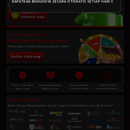
DAPATKAN BONUSNYA SECARA OTOMATIS SETIAP HARI !!
Download Sekarang
Download for
Android App
PUTAR RODA NYA
DAN DAPATKAN HADIAHNYA
Menangkan Jutaan Rupiah Hanya 1x Klik
Daftar Sekarang
Proses Transaksi
Menang Berapapun
Keamanan Data
Lebih Dari 500
Super Cepat
Dibayar Lunas
Terjamin Aman
Permainan Gacor
Mitra Eksklusif
Kami Hanya Menyediakan Game Yang Sudah Terbukti dan Berlisensi!